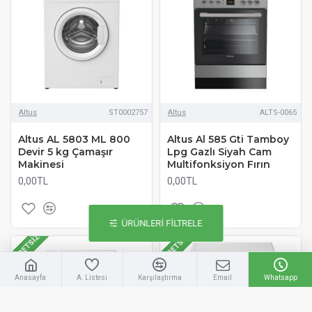
Altus
ST0002757
Altus
ALTS-0065
Altus AL 5803 ML 800
Altus Al 585 Gti Tamboy
Devir 5 kg Çamaşır
Lpg Gazlı Siyah Cam
Makinesi
Multifonksiyon Fırın
0,00TL
0,00TL
ÜRÜNLERI FILTRELE
ÜCRETSIZ
ÜCRETSIZ
Anasayfa
A. Listesi
Karşılaştırma
Email
Whatsapp