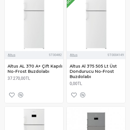
Altus
ST00482
Altus
ST0004149
Altus AL 370 A+ Çift Kapılı
Altus Al 375 505 Lt Üst
No-Frost Buzdolabı
Dondurucu No-Frost
Buzdolabı
37.270,00TL
0,00TL