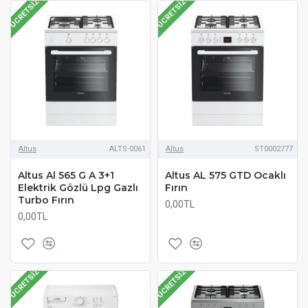
ÜCRETSIZ
ÜCRETSIZ
Altus
ALTS-0061
Altus
ST0002777
Altus Al 565 G A 3+1
Altus AL 575 GTD Ocaklı
Elektrik Gözlü Lpg Gazlı
Fırın
Turbo Fırın
0,00TL
0,00TL
ÜCRETSIZ
ÜCRETSIZ