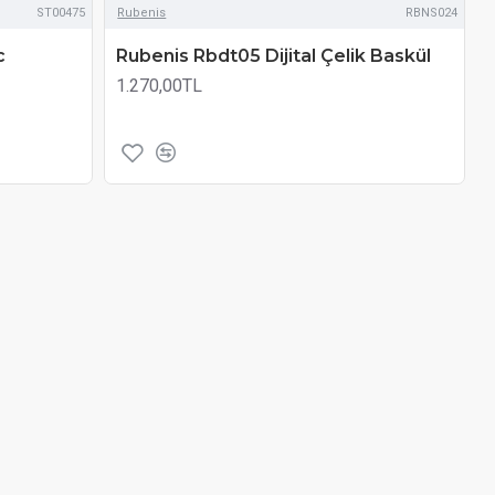
ST00475
Rubenis
RBNS024
c
Rubenis Rbdt05 Dijital Çelik Baskül
1.270,00TL