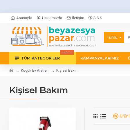
Anasayfa
Hakkımızda
İletişim
S.S.S
Tümü
indirim
TÜM KATEGORILER
KAMPANYALARIMIZ
Küçük Ev Aletleri
Kişisel Bakım
Kişisel Bakım
Ürün 