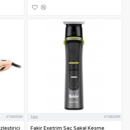
ST0002504
Fakir
ST0002395
leştirici
Fakir Exetrim Saç Sakal Kesme