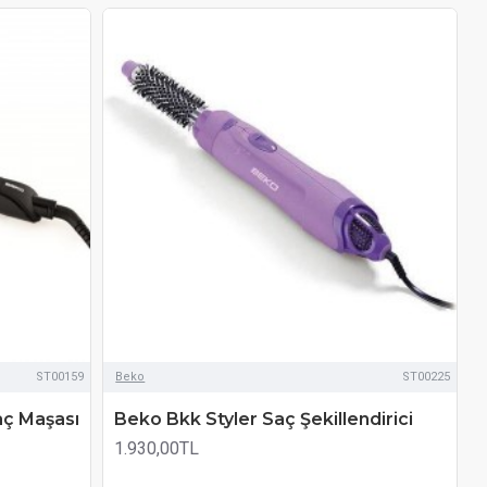
ST00159
Beko
ST00225
ç Maşası
Beko Bkk Styler Saç Şekillendirici
1.930,00TL