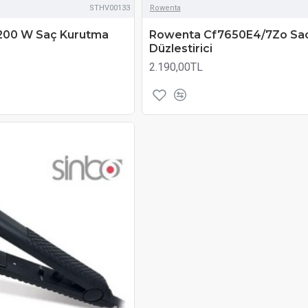
STHV00133
Rowenta
2200 W Saç Kurutma
Rowenta Cf7650E4/7Zo Sa
Düzlestirici
2.190,00TL