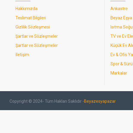
Hakkımızda
Ankastre
Teslimat Bilgileri
Beyaz Eşya
Gizlilik Sözleşmesi
Isıtma Soğ
Şartlar ve Sözleşmeler
TV ve Ev Ele
Şartlar ve Sözleşmeler
Küçük Ev Ale
İletişim
Ev & Ofis Y
Spor & Sürü
Markalar
Copyright © 2024- Tüm Hakları Saklıdır -
Beyazesyapazar