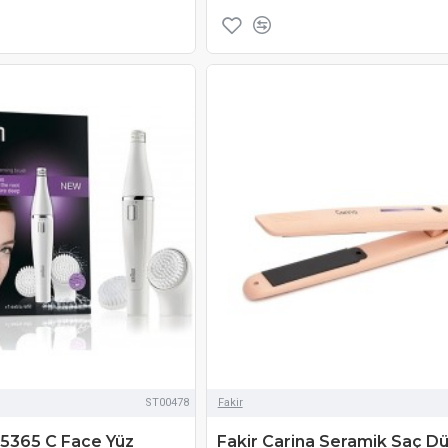
ST00478
Fakir
-5365 C Face Yüz
Fakir Carina Seramik Saç Düz