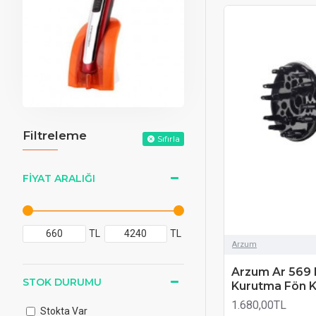
Filtreleme
Sıfırla
FIYAT ARALIĞI
TL
TL
Arzum
Arzum Ar 569
STOK DURUMU
Kurutma Fön K
1.680,00TL
Stokta Var