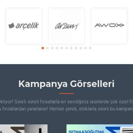
Kampanya Görselleri
iyor! Sınırlı süreli fırsatlarla en sevdiğiniz ürünlerde çok özel fiy
 fırsatlardan yararlanın! Hemen şimdi, stoklarla sınırlı bu kampa