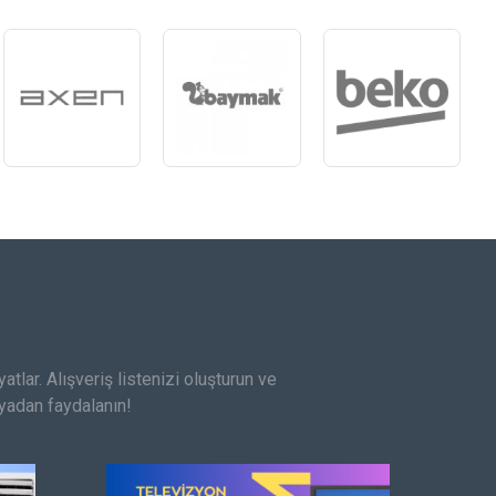
atlar. Alışveriş listenizi oluşturun ve
nyadan faydalanın!