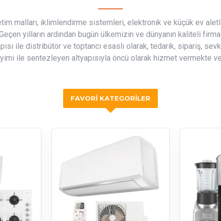
etim malları, iklimlendirme sistemleri, elektronik ve küçük ev alet
eçen yılların ardından bugün ülkemizin ve dünyanın kaliteli firmal
ısı ile distribütör ve toptancı esaslı olarak, tedarik, sipariş, se
eyimi ile sentezleyen altyapısıyla öncü olarak hizmet vermekte v
FAVORI KATEGORILER