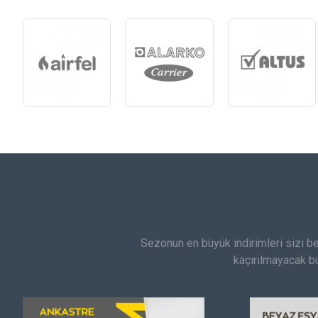
Sezonun en büyük indirimleri sizi bekl
kaçırılmayacak bu