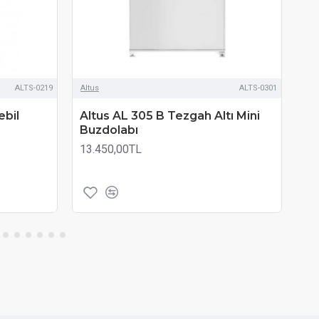
ALTS-0219
Altus
ALTS-0301
Alt
ebil
Altus AL 305 B Tezgah Altı Mini
Al
Buzdolabı
Bu
13.450,00TL
15