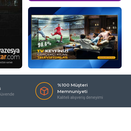
%100 Müşteri
ş
Memnuniyeti
 Güvende
Kaliteli alışveriş deneyimi