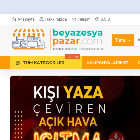
Anasayfa
Hakkımızda
İletişim
S.S.S
Tümü
indirim
TÜM KATEGORILER
KAMPANYALARIMIZ