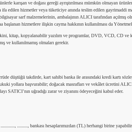
rünlerle karışan ve doğası gereği ayrıştırılması mümkün olmayan ürünle
 ifa edilen hizmetler veya tüketiciye anında teslim edilen gayrimaddi malla
bilgisayar sarf malzemelerinin, ambalajının ALICI tarafından açılmış o
ına başlanan hizmetlere ilişkin cayma hakkının kullanılması da Yönetme
kini, kitap, kopyalanabilir yazılım ve programlar, DVD, VCD, CD ve kasetl
ış ve kullanılmamış olmaları gerekir.
rüde düştüğü takdirde, kart sahibi banka ile arasındaki kredi kartı söz
ukuki yollara başvurabilir; doğacak masrafları ve vekâlet ücretini ALI
layı SATICI’nın uğradığı zarar ve ziyanını ödeyeceğini kabul eder.
......., ........., bankası hesaplarımızdan (TL) herhangi birine yapabilir