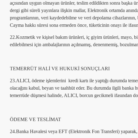
açısından uygun olmayan ürünler, teslim edildikten sonra başka ü
dergi gibi süreli yayınlara ilişkin mallar, Elektronik ortamda anında
programlarının, veri kaydedebilme ve veri depolama cihazlarının, 
Cayma hakkı süresi sona ermeden önce, tüketicinin onayı ile ifas
22.Kozmetik ve kişisel bakım ürünleri, iç giyim ürünleri, mayo, bi
edilebilmesi için ambalajlarının açılmamış, denenmemiş, bozulmam
TEMERRÜT HALİ VE HUKUKİ SONUÇLARI
23.ALICI, ödeme işlemlerini kredi kartı ile yaptığı durumda temer
olacağını kabul, beyan ve taahhüt eder. Bu durumda ilgili banka h
temerrüde düşmesi halinde, ALICI, borcun gecikmeli ifasından do
ÖDEME VE TESLİMAT
24.Banka Havalesi veya EFT (Elektronik Fon Transferi) yaparak, .....