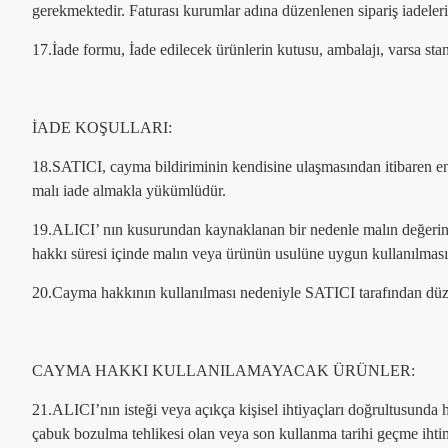
gerekmektedir. Faturası kurumlar adına düzenlenen sipariş iade
17.İade formu, İade edilecek ürünlerin kutusu, ambalajı, varsa stand
İADE KOŞULLARI:
18.SATICI, cayma bildiriminin kendisine ulaşmasından itibaren en
malı iade almakla yükümlüdür.
19.ALICI’ nın kusurundan kaynaklanan bir nedenle malın değerin
hakkı süresi içinde malın veya ürünün usulüne uygun kullanılmas
20.Cayma hakkının kullanılması nedeniyle SATICI tarafından düzen
CAYMA HAKKI KULLANILAMAYACAK ÜRÜNLER:
21.ALICI’nın isteği veya açıkça kişisel ihtiyaçları doğrultusunda 
çabuk bozulma tehlikesi olan veya son kullanma tarihi geçme ihtim