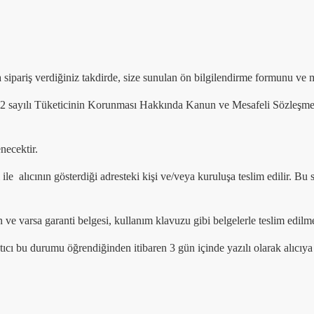
pariş verdiğiniz takdirde, size sunulan ön bilgilendirme formunu ve mes
arak 6502 sayılı Tüketicinin Korunması Hakkında Kanun ve Mesafeli Sözle
necektir.
le alıcının gösterdiği adresteki kişi ve/veya kuruluşa teslim edilir. Bu 
gun ve varsa garanti belgesi, kullanım klavuzu gibi belgelerle teslim edil
tıcı bu durumu öğrendiğinden itibaren 3 gün içinde yazılı olarak alıcı