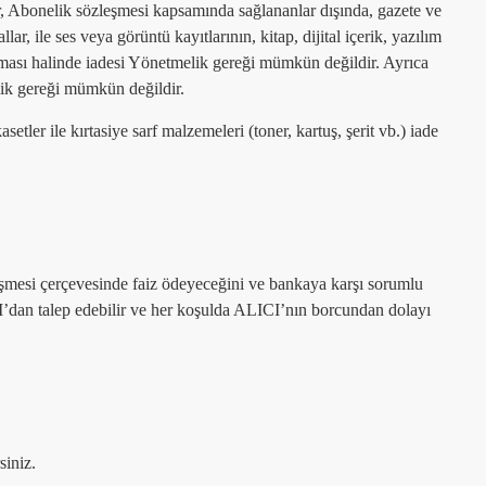
r, Abonelik sözleşmesi kapsamında sağlananlar dışında, gazete ve
r, ile ses veya görüntü kayıtlarının, kitap, dijital içerik, yazılım
lması halinde iadesi Yönetmelik gereği mümkün değildir. Ayrıca
lik gereği mümkün değildir.
er ile kırtasiye sarf malzemeleri (toner, kartuş, şerit vb.) iade
leşmesi çerçevesinde faiz ödeyeceğini ve bankaya karşı sorumlu
CI’dan talep edebilir ve her koşulda ALICI’nın borcundan dolayı
siniz.