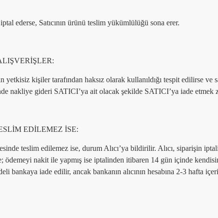
 iptal ederse, Satıcının ürünü teslim yükümlülüğü sona erer.
ALIŞVERİŞLER:
 yetkisiz kişiler tarafından haksız olarak kullanıldığı tespit edilirse ve 
inde nakliye gideri SATICI’ya ait olacak şekilde SATICI’ya iade etmek 
SLİM EDİLEMEZ İSE:
nde teslim edilemez ise, durum Alıcı’ya bildirilir. Alıcı, siparişin ipta
erse; ödemeyi nakit ile yapmış ise iptalinden itibaren 14 gün içinde kendi
deli bankaya iade edilir, ancak bankanın alıcının hesabına 2-3 hafta içer