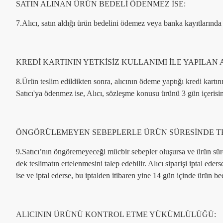
SATIN ALINAN ÜRÜN BEDELİ ÖDENMEZ İSE:
7.Alıcı, satın aldığı ürün bedelini ödemez veya banka kayıtlarında
KREDİ KARTININ YETKİSİZ KULLANIMI İLE YAPILAN 
8.Ürün teslim edildikten sonra, alıcının ödeme yaptığı kredi kartının
Satıcı'ya ödenmez ise, Alıcı, sözleşme konusu ürünü 3 gün içeris
ÖNGÖRÜLEMEYEN SEBEPLERLE ÜRÜN SÜRESİNDE TE
9.Satıcı’nın öngöremeyeceği mücbir sebepler oluşursa ve ürün süresi
dek teslimatın ertelenmesini talep edebilir. Alıcı siparişi iptal ed
ise ve iptal ederse, bu iptalden itibaren yine 14 gün içinde ürün be
ALICININ ÜRÜNÜ KONTROL ETME YÜKÜMLÜLÜĞÜ: