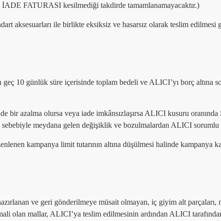
leri İADE FATURASI kesilmediği takdirde tamamlanamayacaktır.)
art aksesuarları ile birlikte eksiksiz ve hasarsız olarak teslim edilmesi
 geç 10 günlük süre içerisinde toplam bedeli ve ALICI’yı borç altına s
de bir azalma olursa veya iade imkânsızlaşırsa ALICI kusuru oranında
ı sebebiyle meydana gelen değişiklik ve bozulmalardan ALICI sorumlu 
lenen kampanya limit tutarının altına düşülmesi halinde kampanya kaps
hazırlanan ve geri gönderilmeye müsait olmayan, iç giyim alt parçaları, m
ali olan mallar, ALICI’ya teslim edilmesinin ardından ALICI tarafından 