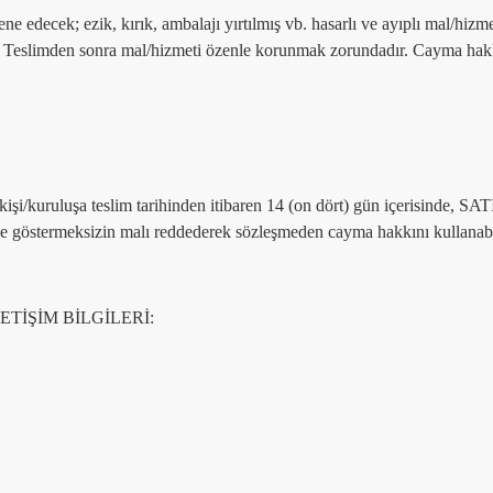
edecek; ezik, kırık, ambalajı yırtılmış vb. hasarlı ve ayıplı mal/hizme
, Teslimden sonra mal/hizmeti özenle korunmak zorundadır. Cayma hakkı
işi/kuruluşa teslim tarihinden itibaren 14 (on dört) gün içerisinde, SATI
çe göstermeksizin malı reddederek sözleşmeden cayma hakkını kullanabi
ETİŞİM BİLGİLERİ: