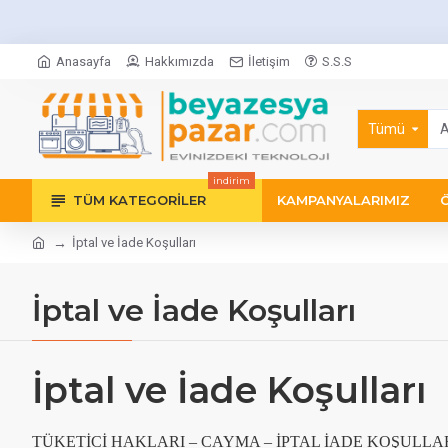
Anasayfa
Hakkımızda
İletişim
S.S.S
Tümü
indirim
TÜM KATEGORILER
KAMPANYALARIMIZ
İptal ve İade Koşulları
İptal ve İade Koşulları
İptal ve İade Koşulları
TÜKETİCİ HAKLARI – CAYMA – İPTAL İADE KOŞULLA