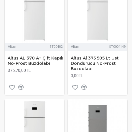
Altus
ST00482
Altus
ST0004149
Altus AL 370 A+ Çift Kapılı
Altus Al 375 505 Lt Üst
No-Frost Buzdolabı
Dondurucu No-Frost
Buzdolabı
37.270,00TL
0,00TL