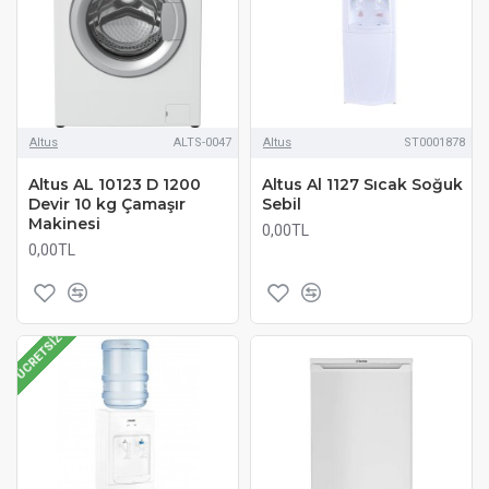
Altus
ALTS-0047
Altus
ST0001878
Altus AL 10123 D 1200
Altus Al 1127 Sıcak Soğuk
Devir 10 kg Çamaşır
Sebil
Makinesi
0,00TL
0,00TL
ÜCRETSIZ