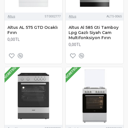
Altus
ST0002777
Altus
ALTS-0065
Altus AL 575 GTD Ocaklı
Altus Al 585 Gti Tamboy
Fırın
Lpg Gazlı Siyah Cam
Multifonksiyon Fırın
0,00TL
0,00TL
ÜCRETSIZ
ÜCRETSIZ