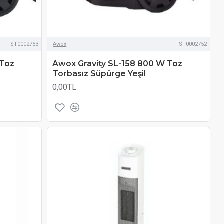
ST0002753
Awox
ST0002752
 Toz
Awox Gravity SL-158 800 W Toz
Torbasız Süpürge Yeşil
0,00TL