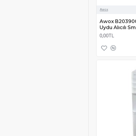
Awox
Awox B203900
Uydu Alıcılı S
0,00TL