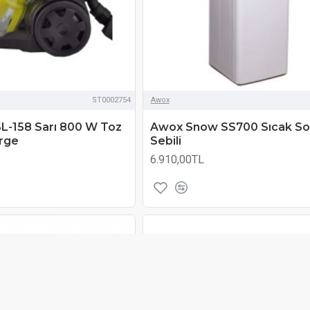
ST0002754
Awox
SL-158 Sarı 800 W Toz
Awox Snow SS700 Sıcak So
rge
Sebili
6.910,00TL