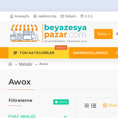
Anasayfa
Hakkımızda
İletişim
S.S.S
Tümü
indirim
TÜM KATEGORILER
KAMPANYALARIMIZ
Markalar
Awox
Awox
Filtreleme
Sıfırla
Ürün 
FIYAT ARALIĞI