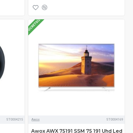
ÜCRETSIZ
ST0004215
Awox
ST0004169
Awox AWX 75191 SSM 75 191 Uhd Led