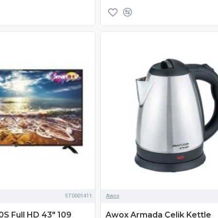
ST0001411
Awox
 Full HD 43" 109
Awox Armada Çelik Kettle