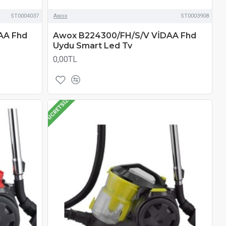
ST0004037
Awox
ST0003908
AA Fhd
Awox B224300/FH/S/V VİDAA Fhd
Uydu Smart Led Tv
0,00TL
ÜCRETSIZ