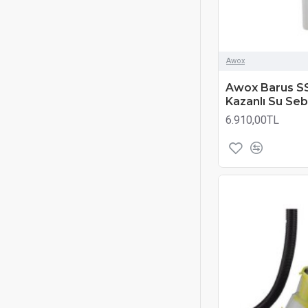
Awox
Awox Barus SS
Kazanlı Su Sebi
6.910,00TL