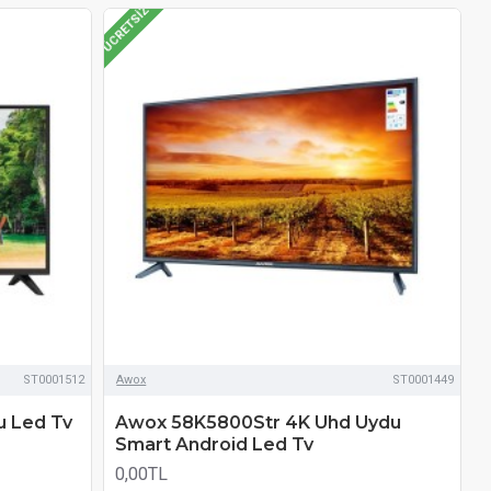
ÜCRETSIZ
ST0001512
Awox
ST0001449
u Led Tv
Awox 58K5800Str 4K Uhd Uydu
Smart Android Led Tv
0,00TL