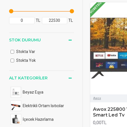
ÜCRETSIZ
TL
TL
STOK DURUMU
Stokta Var
Stokta Yok
ALT KATEGORILER
Beyaz Eşya
Awox
Elektrikli Ortam Isıtıcılar
Awox 225800 
Smart Led Tv
İçecek Hazırlama
0,00TL