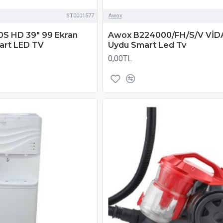
ST0001577
Awox
S HD 39" 99 Ekran
Awox B224000/FH/S/V VİD
mart LED TV
Uydu Smart Led Tv
0,00TL