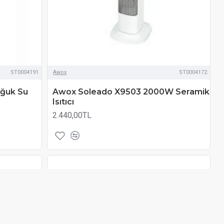
ST0004191
Awox
ST0004172
ğuk Su
Awox Soleado X9503 2000W Seramik
Isıtıcı
2.440,00TL