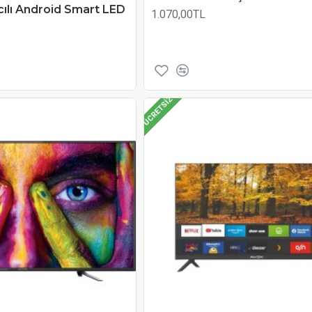
cılı Android Smart LED
1.070,00TL
ÜCRETSIZ