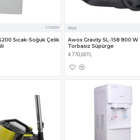
ST00209
Awox
200 Sıcak-Soğuk Çelik
Awox Gravity SL-158 800 W
li
Torbasız Süpürge
4.770,00TL