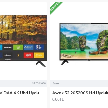
ÜCRETSIZ
ST0004038
Awox
VİDAA 4K Uhd Uydu
Awox 32 203200S Hd Uydul
0,00TL