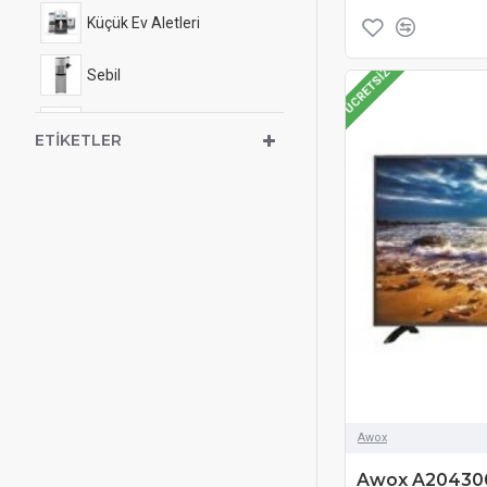
Küçük Ev Aletleri
ÜCRETSIZ
Sebil
Süpürge & Temizlik
ETIKETLER
Televizyon
Isıtma ve Soğutma
Tv ve Tüketici Elektroniği
Awox
Awox A204300S