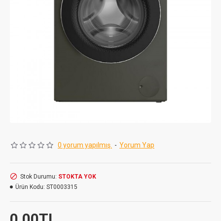
0 yorum yapılmış.
-
Yorum Yap
Stok Durumu:
STOKTA YOK
Ürün Kodu:
ST0003315
0,00TL