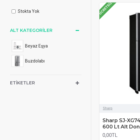
ÜCRETSIZ
Stokta Yok
ALT KATEGORILER
Beyaz Eşya
Buzdolabı
ETIKETLER
Sharp
Sharp SJ-XG7
600 Lt Alt Do
0,00TL