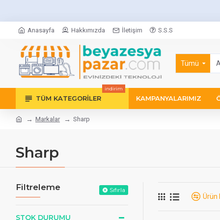
Anasayfa
Hakkımızda
İletişim
S.S.S
Tümü
indirim
TÜM KATEGORILER
KAMPANYALARIMIZ
Markalar
Sharp
Sharp
Filtreleme
Sıfırla
Ürün 
STOK DURUMU