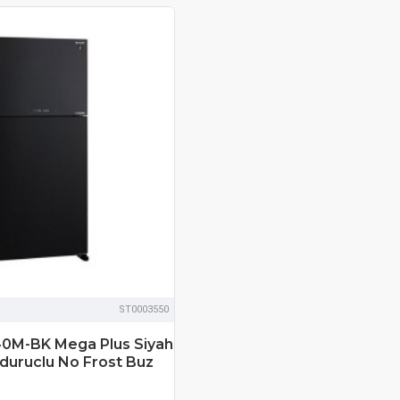
ST0003550
40M-BK Mega Plus Siyah
nduruclu No Frost Buz