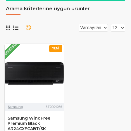
Arama kriterlerine uygun ürünler
ÜCRETSIZ
YENI
Samsung
ST0004056
Samsung WindFree
Premium Black
AR24CXFCABT/SK