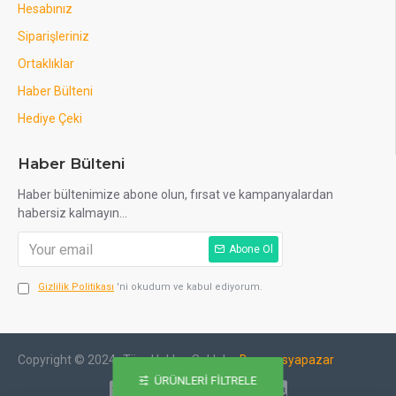
Hesabınız
Siparişleriniz
Ortaklıklar
Haber Bülteni
Hediye Çeki
Haber Bülteni
Haber bültenimize abone olun, fırsat ve kampanyalardan
habersiz kalmayın...
Abone Ol
Gizlilik Politikası
'ni okudum ve kabul ediyorum.
Copyright © 2024- Tüm Hakları Saklıdır -
Beyazesyapazar
ÜRÜNLERI FILTRELE