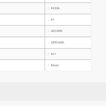
: R410A
: A+
: 402 kWh
: 1890 kWh
: A++
: Beyaz