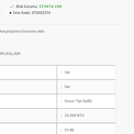
Stok Durumu:
STOKTA VAR
Ürün Kodu:
ST0002376
Karşılaştırma listesine ekle
ORUMLARI
: Var
: Var
: Duvar Tipi (Split)
: 24.000 BTU
: 59 dB