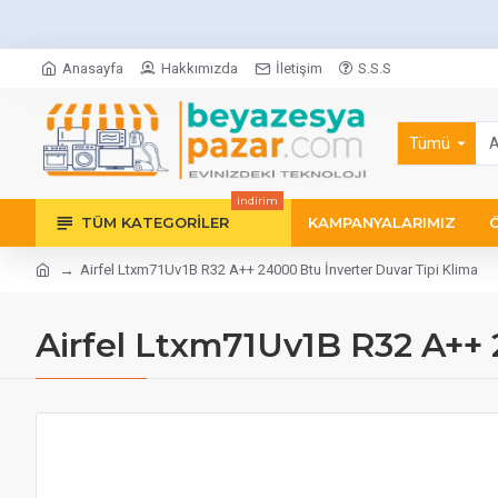
Anasayfa
Hakkımızda
İletişim
S.S.S
Tümü
indirim
TÜM KATEGORILER
KAMPANYALARIMIZ
Airfel Ltxm71Uv1B R32 A++ 24000 Btu İnverter Duvar Tipi Klima
Airfel Ltxm71Uv1B R32 A++ 