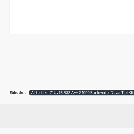
Etiketler:
Airfel Ltxm71Uv1B R32 A++ 24000 Btu İnverter Duvar Tipi Kl