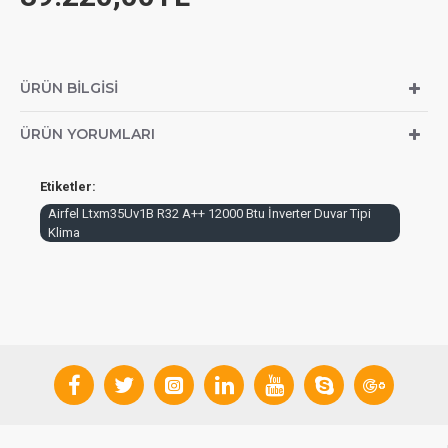
ÜRÜN BILGISI
ÜRÜN YORUMLARI
Etiketler:
Airfel Ltxm35Uv1B R32 A++ 12000 Btu İnverter Duvar Tipi
Klima