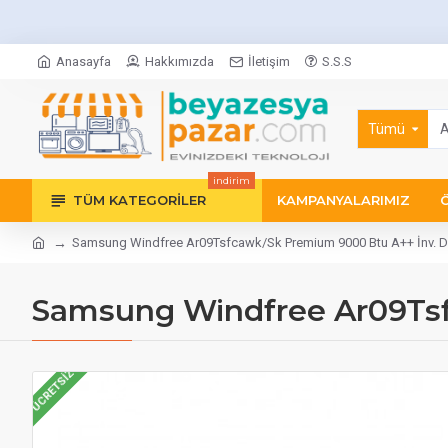
Anasayfa
Hakkımızda
İletişim
S.S.S
Tümü
indirim
TÜM KATEGORILER
KAMPANYALARIMIZ
Samsung Windfree Ar09Tsfcawk/Sk Premium 9000 Btu A++ İnv. D
Samsung Windfree Ar09Tsf
ÜCRETSIZ