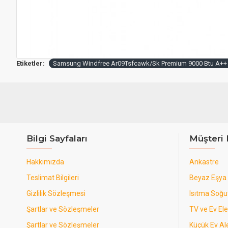
Etiketler:
Samsung Windfree Ar09Tsfcawk/Sk Premium 9000 Btu A++ İ
Bilgi Sayfaları
Müşteri 
Hakkımızda
Ankastre
Teslimat Bilgileri
Beyaz Eşya
Gizlilik Sözleşmesi
Isıtma Soğ
Şartlar ve Sözleşmeler
TV ve Ev Ele
Şartlar ve Sözleşmeler
Küçük Ev Ale