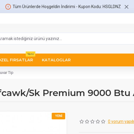
Tüm Ürünlerde Hoşgeldin İndirimi - Kupon Kodu: HSGLDNZ
Yeni
ÖZEL FIRSATLAR
KATALOGLAR
uvar Tip
cawk/Sk Premium 9000 Btu A+
YENI
0 yorum yapıl