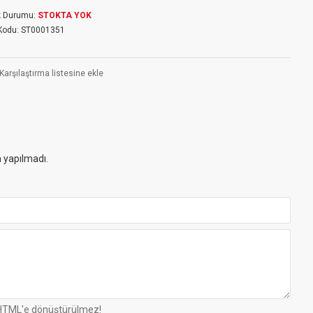
k Durumu:
STOKTA YOK
Kodu:
ST0001351
Karşılaştırma listesine ekle
 yapılmadı.
TML'e dönüştürülmez!