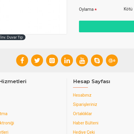
Kötü
Oylama
nv. Duvar Tip
Hizmetleri
Hesap Sayfası
Hesabınız
Siparişleriniz
utma
Ortaklıklar
ktroniği
Haber Bülteni
tleri
Hediye Çeki