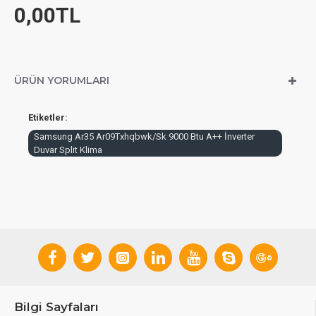
0,00TL
ÜRÜN YORUMLARI
Etiketler:
Samsung Ar35 Ar09Txhqbwk/Sk 9000 Btu A++ İnverter
Duvar Split Klima
Bilgi Sayfaları