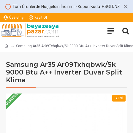
Tüm Ürünlerde Hoşgeldin İndirimi - Kupon Kodu: HSGLDNZ
Üye Girişi
Kayıt Ol
Samsung Ar35 Ar09Txhqbwk/Sk 9000 Btu A++ İnverter Duvar Split Klim
Samsung Ar35 Ar09Txhqbwk/Sk
9000 Btu A++ İnverter Duvar Split
Klima
ÜCRETSIZ
YENI