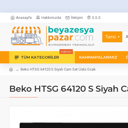
Anasayfa
Hakkımızda
İletişim
S.S.S
Tümü
indirim
TÜM KATEGORILER
KAMPANYALARIMIZ
Beko HTSG 64120 S Siyah Cam Set Üstü Ocak
Beko HTSG 64120 S Siyah 