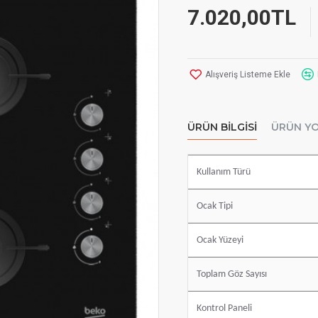
7.020,00TL
Alışveriş Listeme Ekle
ÜRÜN BILGISI
ÜRÜN Y
Kullanım Türü
Ocak Tipi
Ocak Yüzeyi
Toplam Göz Sayısı
Kontrol Paneli