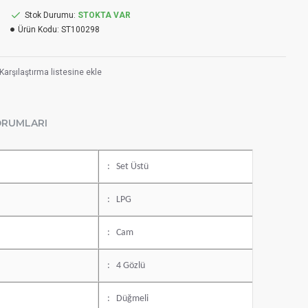
Stok Durumu:
STOKTA VAR
Ürün Kodu:
ST100298
Karşılaştırma listesine ekle
ORUMLARI
: Set Üstü
: LPG
: Cam
: 4 Gözlü
: Düğmeli