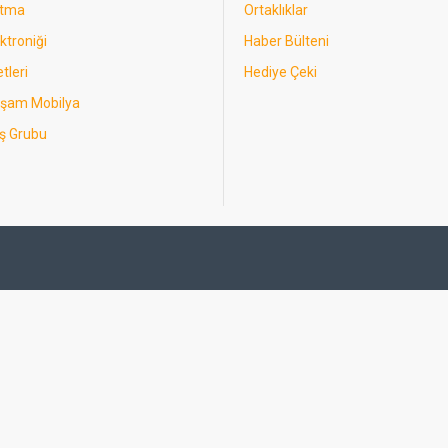
utma
Ortaklıklar
ktroniği
Haber Bülteni
tleri
Hediye Çeki
aşam Mobilya
ş Grubu