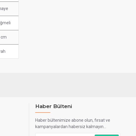
maye
ğmeli
0 cm
yah
Haber Bülteni
Haber bültenimize abone olun, fırsat ve
kampanyalardan habersiz kalmayın...