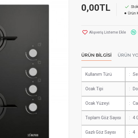
0,00TL
Sto
Ürün 
Alışveriş Listeme Ekle
ÜRÜN BILGISI
ÜRÜN Y
Kullanım Türü
: Se
Ocak Tipi
: Do
Ocak Yüzeyi
: C
Toplam Göz Sayısı
: 4 
Gazlı Göz Sayısı
: 4