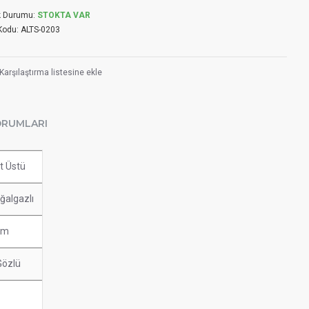
k Durumu:
STOKTA VAR
Kodu:
ALTS-0203
Karşılaştırma listesine ekle
ORUMLARI
t Üstü
ğalgazlı
am
Gözlü