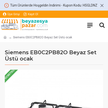
Tüm Ürünlerde Hoşgeldin İndirimi - Kupon Kodu: HSGLDNZ
Üye Girişi
Kayıt Ol
Siemens EB0C2PB82O Beyaz Set Üstü ocak
Siemens EB0C2PB82O Beyaz Set
Üstü ocak
ÜCRETSIZ