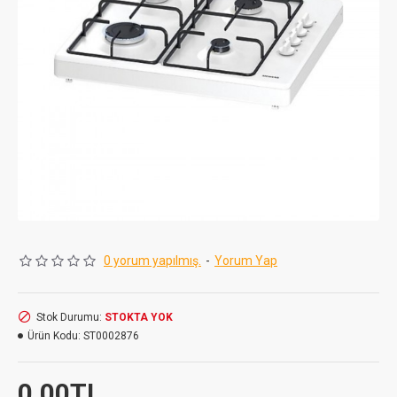
0 yorum yapılmış.
-
Yorum Yap
Stok Durumu:
STOKTA YOK
Ürün Kodu:
ST0002876
0,00TL