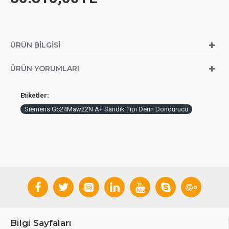
ÜRÜN BILGISI
ÜRÜN YORUMLARI
Etiketler:
Siemens Gc24Maw22N A+ Sandık Tipi Derin Dondurucu
Bilgi Sayfaları