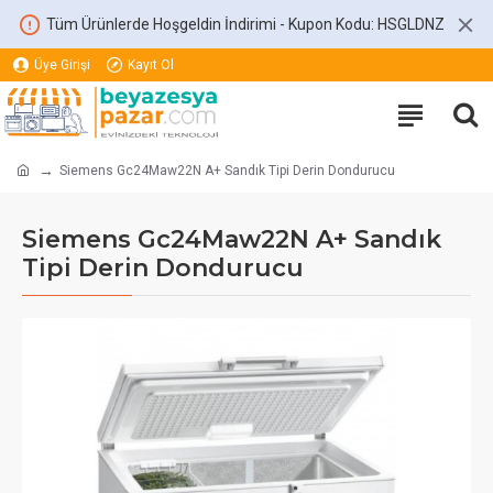
Tüm Ürünlerde Hoşgeldin İndirimi - Kupon Kodu: HSGLDNZ
Üye Girişi
Kayıt Ol
Siemens Gc24Maw22N A+ Sandık Tipi Derin Dondurucu
Siemens Gc24Maw22N A+ Sandık
Tipi Derin Dondurucu