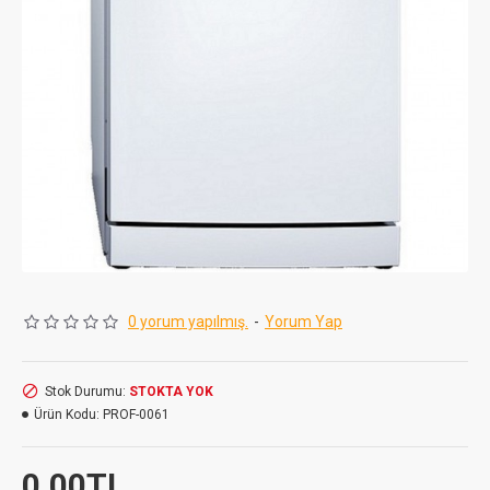
0 yorum yapılmış.
-
Yorum Yap
Stok Durumu:
STOKTA YOK
Ürün Kodu:
PROF-0061
0,00TL