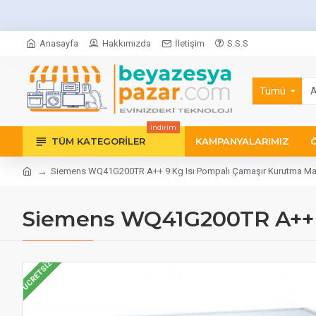
Anasayfa
Hakkımızda
İletişim
S.S.S
Tümü
indirim
TÜM KATEGORILER
KAMPANYALARIMIZ
Siemens WQ41G200TR A++ 9 Kg Isı Pompalı Çamaşır Kurutma Ma
Siemens WQ41G200TR A++ 9
ÜCRETSIZ