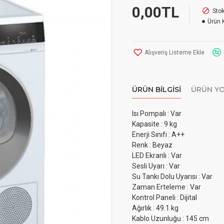
0,00TL
Sto
Ürün 
Alışveriş Listeme Ekle
ÜRÜN BILGISI
ÜRÜN Y
Isı Pompalı : Var
Kapasite : 9 kg
Enerji Sınıfı : A++
Renk : Beyaz
LED Ekranlı : Var
Sesli Uyarı : Var
Su Tankı Dolu Uyarısı : Var
Zaman Erteleme : Var
Kontrol Paneli : Dijital
Ağırlık : 49.1 kg
Kablo Uzunluğu : 145 cm