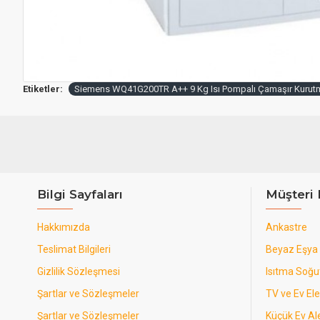
Etiketler:
Siemens WQ41G200TR A++ 9 Kg Isı Pompalı Çamaşır Kurut
Bilgi Sayfaları
Müşteri 
Hakkımızda
Ankastre
Teslimat Bilgileri
Beyaz Eşya
Gizlilik Sözleşmesi
Isıtma Soğ
Şartlar ve Sözleşmeler
TV ve Ev Ele
Şartlar ve Sözleşmeler
Küçük Ev Ale