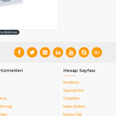
ma Makinesi
Hizmetleri
Hesap Sayfası
Hesabınız
Siparişleriniz
utma
Ortaklıklar
ktroniği
Haber Bülteni
tleri
Hediye Çeki