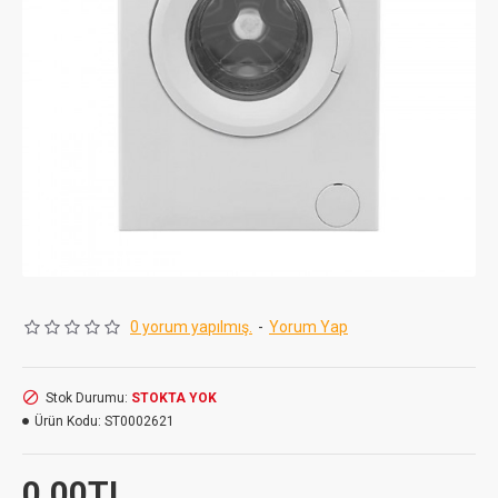
0 yorum yapılmış.
-
Yorum Yap
Stok Durumu:
STOKTA YOK
Ürün Kodu:
ST0002621
0,00TL