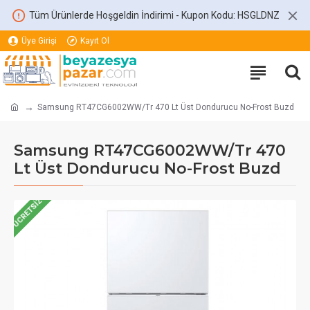
Tüm Ürünlerde Hoşgeldin İndirimi - Kupon Kodu: HSGLDNZ
Üye Girişi
Kayıt Ol
Samsung RT47CG6002WW/Tr 470 Lt Üst Dondurucu No-Frost Buzd
Samsung RT47CG6002WW/Tr 470
Lt Üst Dondurucu No-Frost Buzd
ÜCRETSIZ