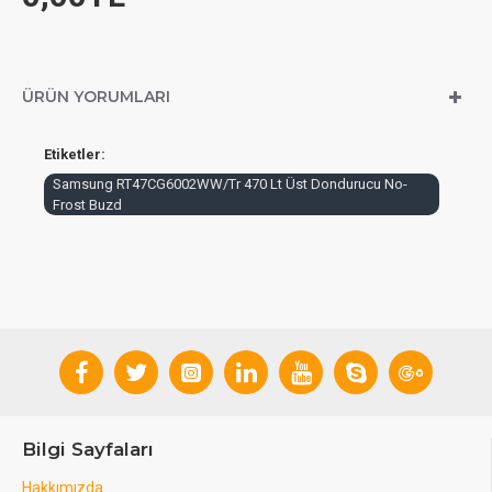
ÜRÜN YORUMLARI
Etiketler:
Samsung RT47CG6002WW/Tr 470 Lt Üst Dondurucu No-
Frost Buzd
Bilgi Sayfaları
Hakkımızda