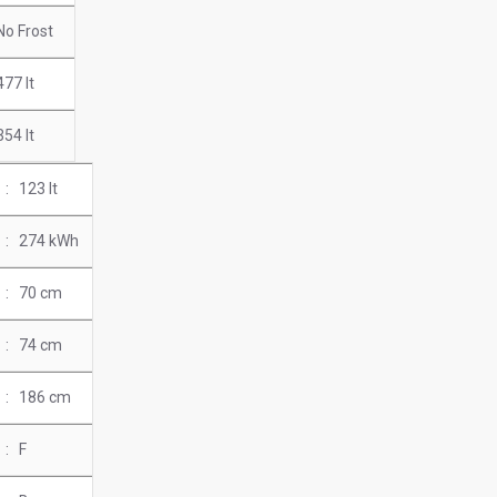
No Frost
477 lt
354 lt
: 123 lt
: 274 kWh
: 70 cm
: 74 cm
: 186 cm
: F