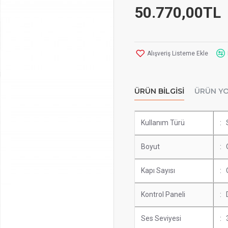
50.770,00TL
Alışveriş Listeme Ekle
ÜRÜN BILGISI
ÜRÜN Y
Kullanım Türü
: 
Boyut
: 
Kapı Sayısı
: 
Kontrol Paneli
: D
Ses Seviyesi
: 