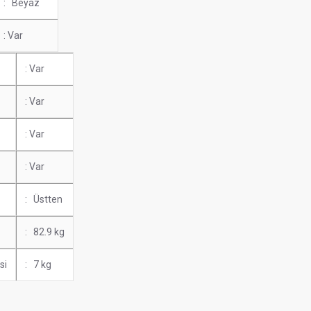
: Beyaz
: Var
: Var
: Var
: Var
: Var
: Üstten
: 82.9 kg
si
: 7 kg