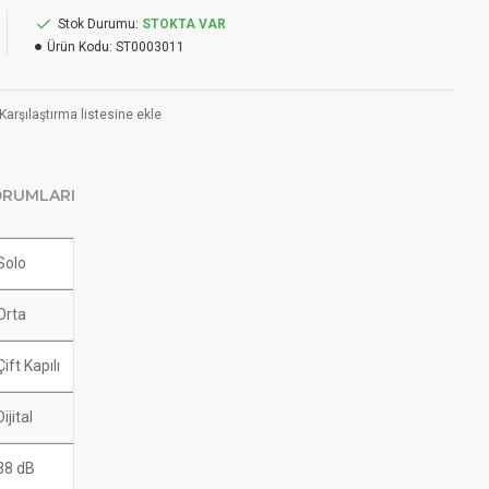
Stok Durumu:
STOKTA VAR
Ürün Kodu:
ST0003011
Karşılaştırma listesine ekle
ORUMLARI
Solo
Orta
Çift Kapılı
ijital
38 dB