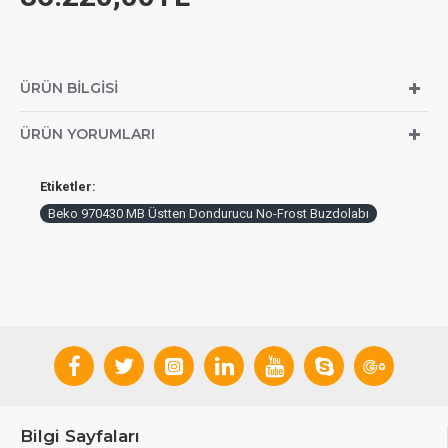
ÜRÜN BILGISI
ÜRÜN YORUMLARI
Etiketler:
Beko 970430 MB Üstten Dondurucu No-Frost Buzdolabı
Bilgi Sayfaları