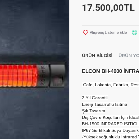
17.500,00TL
Alışveriş Listeme Ekle
ÜRÜN BILGISI
ÜRÜN Y
ELCON BH-4000 İNFRA
Cafe, Lokanta, Fabrika, Resta
2 Yıl Garantili
Enerji Tasarruflu Isıtma
Şık Tasarım
Dış Çevre Koşulları İçin İdeal
BH-1500 INFRARED ISITICI 
IP67 Sertifikalı Suya Dayanıklı
-Yüksek yoğunluklu Infrared T