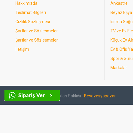
Hakkımızda
Ankastre
Teslimat Bilgileri
Beyaz Eşya
Gizlilik Sözleşmesi
Isıtma Soğ
Şartlar ve Sözleşmeler
TV ve Ev Ele
Şartlar ve Sözleşmeler
Küçük Ev Ale
İletişim
Ev & Ofis Y
Spor & Sürü
Markalar
Copyright © 2024- Tüm Hakları Saklıdır -
Beyazesyapazar