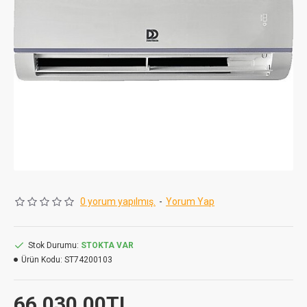
0 yorum yapılmış.
-
Yorum Yap
Stok Durumu:
STOKTA VAR
Ürün Kodu:
ST74200103
66.030,00TL