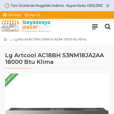
Tüm Ürünlerde Hoşgeldin İndirimi - Kupon Kodu: HSGLDNZ
Üye Girişi
Kayıt Ol
Lg Artcool AC18BH S3NM18JA2AA 18000 Btu Klima
Lg Artcool AC18BH S3NM18JA2AA
18000 Btu Klima
ÜCRETSIZ